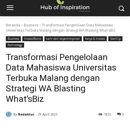
Beranda
Business
Transformasi Pengelolaan Data Mahasiswa
Universitas Terbuka Malang dengan Strategi WA Blasting What'sBiz
Business
InovasiBisnis
karir dan kepemimpinan
Karya & Inovasi
StartUp
Technology
Transformasi Pengelolaan
Data Mahasiswa Universitas
Terbuka Malang dengan
Strategi WA Blasting
What’sBiz
By
Redaktur
29 April 2025
1825
0