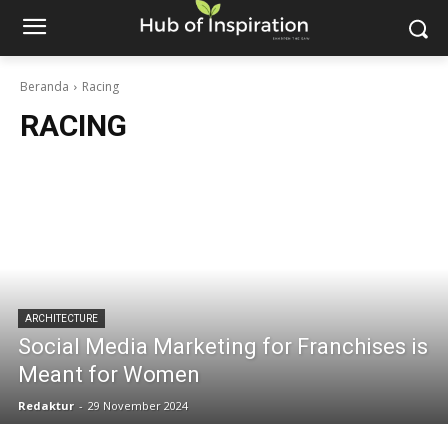
Beranda
Racing
RACING
ARCHITECTURE
Social Media Marketing for Franchises is
Meant for Women
Redaktur
-
29 November 2024