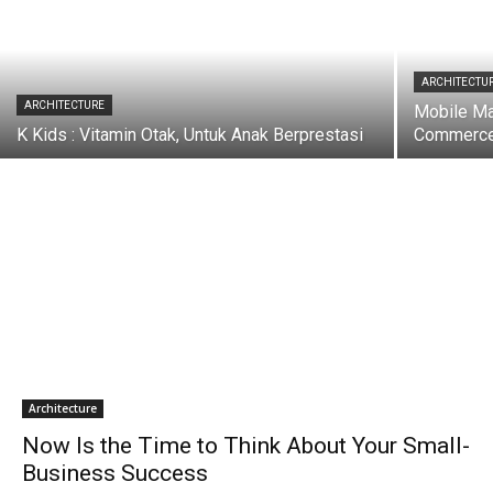
ARCHITECTU
ARCHITECTURE
Mobile Mar
K Kids : Vitamin Otak, Untuk Anak Berprestasi
Commerc
Architecture
Now Is the Time to Think About Your Small-
Business Success