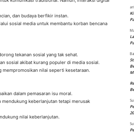
uk komunikasi tradisional. Namun, interaksi digital
ar
Ki
ncian, dan budaya berfikir instan.
Pa
alui sosial media untuk membantu korban bencana
Ma
La
Pa
B
ndorong tekanan sosial yang tak sehat.
St
sosial akibat kurang populer di media sosial.
Be
ng mempromosikan nilai seperti kesetaraan.
M
R
Be
baikan dalam pemasaran isu moral.
Su
 mendukung keberlanjutan tetapi merusak
Pe
20
dukung nilai keberlanjutan.
Su
Pe