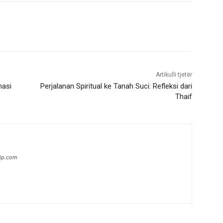
Artikulli tjetër
masi
Perjalanan Spiritual ke Tanah Suci: Refleksi dari
Thaif
hip.com