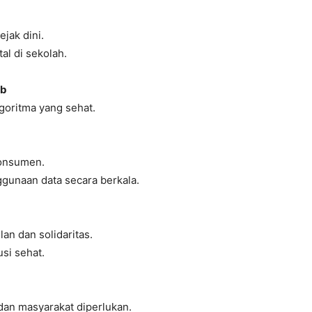
jak dini.
tal di sekolah.
ab
goritma yang sehat.
konsumen.
unaan data secara berkala.
an dan solidaritas.
si sehat.
dan masyarakat diperlukan.