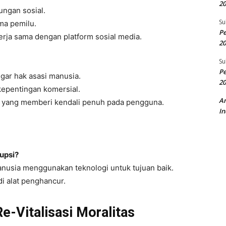
20
ngan sosial.
Su
ma pemilu.
Pe
kerja sama dengan platform sosial media.
20
Su
Pe
gar hak asasi manusia.
20
 kepentingan komersial.
A
an yang memberi kendali penuh pada pengguna.
In
upsi?
nusia menggunakan teknologi untuk tujuan baik.
i alat penghancur.
e-Vitalisasi Moralitas