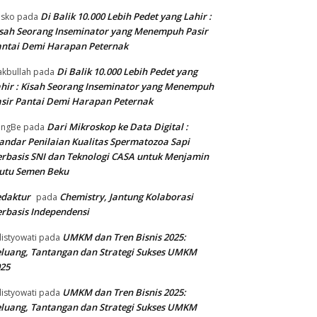
Di Balik 10.000 Lebih Pedet yang Lahir :
isko
pada
sah Seorang Inseminator yang Menempuh Pasir
ntai Demi Harapan Peternak
Di Balik 10.000 Lebih Pedet yang
kbullah
pada
hir : Kisah Seorang Inseminator yang Menempuh
sir Pantai Demi Harapan Peternak
Dari Mikroskop ke Data Digital :
angBe
pada
andar Penilaian Kualitas Spermatozoa Sapi
rbasis SNI dan Teknologi CASA untuk Menjamin
utu Semen Beku
edaktur
Chemistry, Jantung Kolaborasi
pada
rbasis Independensi
UMKM dan Tren Bisnis 2025:
listyowati
pada
luang, Tantangan dan Strategi Sukses UMKM
25
UMKM dan Tren Bisnis 2025:
listyowati
pada
luang, Tantangan dan Strategi Sukses UMKM