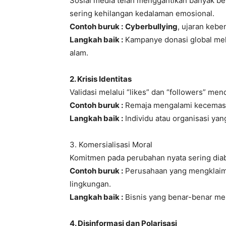
Sosial media telah menggantikan banyak bent
sering kehilangan kedalaman emosional.
Contoh buruk :
Cyberbullying
, ujaran kebe
Langkah baik :
Kampanye donasi global mel
alam.
2. Krisis Identitas
Validasi melalui “likes” dan “followers” me
Contoh buruk :
Remaja mengalami kecemasan 
Langkah baik :
Individu atau organisasi ya
3. Komersialisasi Moral
Komitmen pada perubahan nyata sering dia
Contoh buruk :
Perusahaan yang mengklaim
lingkungan.
Langkah baik :
Bisnis yang benar-benar men
4. Disinformasi dan Polarisasi