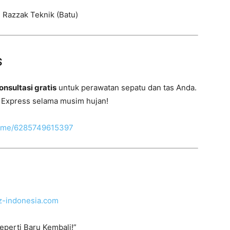
l Razzak Teknik (Batu)
s
onsultasi gratis
untuk perawatan sepatu dan tas Anda.
 Express selama musim hujan!
a.me/6285749615397
zz-indonesia.com
eperti Baru Kembali!”