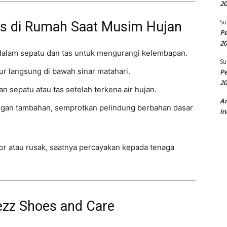
20
Su
as di Rumah Saat Musim Hujan
Pe
20
 dalam sepatu dan tas untuk mengurangi kelembapan.
Su
r langsung di bawah sinar matahari.
Pe
20
n sepatu atau tas setelah terkena air hujan.
A
gan tambahan, semprotkan pelindung berbahan dasar
In
or atau rusak, saatnya percayakan kepada tenaga
rezz Shoes and Care