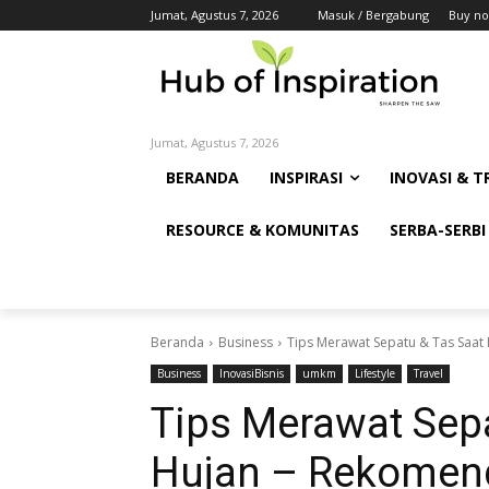
Jumat, Agustus 7, 2026
Masuk / Bergabung
Buy no
Jumat, Agustus 7, 2026
BERANDA
INSPIRASI
INOVASI & T
RESOURCE & KOMUNITAS
SERBA-SERBI
Beranda
Business
Tips Merawat Sepatu & Tas Saat 
Business
InovasiBisnis
umkm
Lifestyle
Travel
Tips Merawat Sep
Hujan – Rekomend