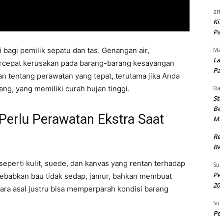
ar
Ki
Pa
Ma
bagi pemilik sepatu dan tas. Genangan air,
La
rcepat kerusakan pada barang-barang kesayangan
Pa
n tentang perawatan yang tepat, terutama jika Anda
B
ang, yang memiliki curah hujan tinggi.
St
Be
erlu Perawatan Ekstra Saat
M
R
Be
seperti kulit, suede, dan kanvas yang rentan terhadap
Su
Pe
nyebabkan bau tidak sedap, jamur, bahkan membuat
20
ara asal justru bisa memperparah kondisi barang
Su
Pe