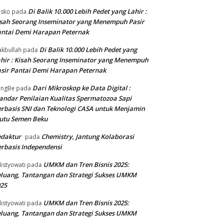
Di Balik 10.000 Lebih Pedet yang Lahir :
isko
pada
sah Seorang Inseminator yang Menempuh Pasir
ntai Demi Harapan Peternak
Di Balik 10.000 Lebih Pedet yang
kbullah
pada
hir : Kisah Seorang Inseminator yang Menempuh
sir Pantai Demi Harapan Peternak
Dari Mikroskop ke Data Digital :
angBe
pada
andar Penilaian Kualitas Spermatozoa Sapi
rbasis SNI dan Teknologi CASA untuk Menjamin
utu Semen Beku
edaktur
Chemistry, Jantung Kolaborasi
pada
rbasis Independensi
UMKM dan Tren Bisnis 2025:
listyowati
pada
luang, Tantangan dan Strategi Sukses UMKM
25
UMKM dan Tren Bisnis 2025:
listyowati
pada
luang, Tantangan dan Strategi Sukses UMKM