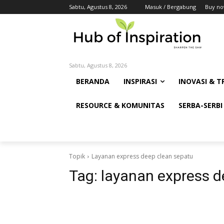
Sabtu, Agustus 8, 2026
Masuk / Bergabung
Buy no
Sabtu, Agustus 8, 2026
BERANDA
INSPIRASI
INOVASI & T
RESOURCE & KOMUNITAS
SERBA-SERBI
Topik
Layanan express deep clean sepatu
Tag:
layanan express d