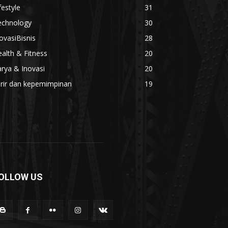
festyle
31
echnology
30
ovasiBisnis
28
alth & Fitness
20
rya & Inovasi
20
arir dan kepemimpinan
19
OLLOW US