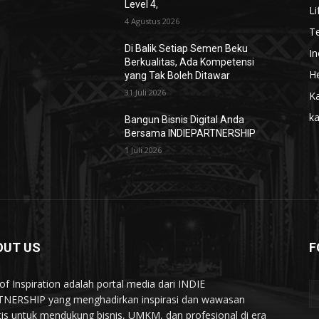
Level 4,
Li
4 Agustus 2026
T
Di Balik Setiap Semen Beku
In
Berkualitas, Ada Kompetensi
He
yang Tak Boleh Ditawar
31 Juli 2026
Ka
k
Bangun Bisnis Digital Anda
Bersama INDIEPARTNERSHIP
1 Juli 2026
OUT US
F
of Inspiration adalah portal media dari INDIE
NERSHIP yang menghadirkan inspirasi dan wawasan
tis untuk mendukung bisnis, UMKM, dan profesional di era