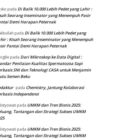
Di Balik 10.000 Lebih Pedet yang Lahir :
isko
pada
sah Seorang Inseminator yang Menempuh Pasir
ntai Demi Harapan Peternak
Di Balik 10.000 Lebih Pedet yang
kbullah
pada
hir : Kisah Seorang Inseminator yang Menempuh
sir Pantai Demi Harapan Peternak
Dari Mikroskop ke Data Digital :
angBe
pada
andar Penilaian Kualitas Spermatozoa Sapi
rbasis SNI dan Teknologi CASA untuk Menjamin
utu Semen Beku
edaktur
Chemistry, Jantung Kolaborasi
pada
rbasis Independensi
UMKM dan Tren Bisnis 2025:
listyowati
pada
luang, Tantangan dan Strategi Sukses UMKM
25
UMKM dan Tren Bisnis 2025:
listyowati
pada
luang, Tantangan dan Strategi Sukses UMKM