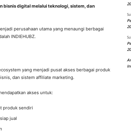
20
snis digital melalui teknologi, sistem, dan
Su
Pe
20
enjadi perusahaan utama yang menaungi berbagai
adalah INDIEHUBZ.
Su
Pe
20
A
In
t ecosystem yang menjadi pusat akses berbagai produk
isnis, dan sistem affiliate marketing.
er mendapatkan akses untuk:
t produk sendiri
iap jual
n