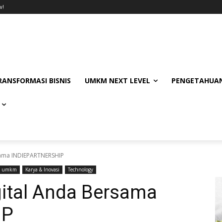
w!
RANSFORMASI BISNIS
UMKM NEXT LEVEL
PENGETAHUAN
sama INDIEPARTNERSHIP
umkm
Karya & Inovasi
Technology
gital Anda Bersama
IP