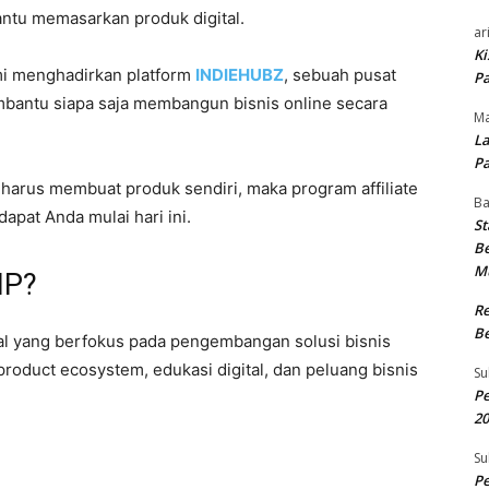
tu memasarkan produk digital.
ar
Ki
mi menghadirkan platform
INDIEHUBZ
, sebuah pusat
Pa
mbantu siapa saja membangun bisnis online secara
Ma
La
Pa
a harus membuat produk sendiri, maka program affiliate
B
apat Anda mulai hari ini.
St
Be
M
IP?
R
Be
al yang berfokus pada pengembangan solusi bisnis
 product ecosystem, edukasi digital, dan peluang bisnis
Su
Pe
20
Su
Pe