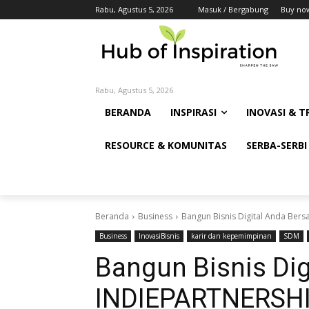
Rabu, Agustus 5, 2026
Masuk / Bergabung
Buy no
Rabu, Agustus 5, 2026
BERANDA
INSPIRASI
INOVASI & T
RESOURCE & KOMUNITAS
SERBA-SERBI
Beranda
Business
Bangun Bisnis Digital Anda Ber
Business
InovasiBisnis
karir dan kepemimpinan
SDM
Bangun Bisnis Di
INDIEPARTNERSH