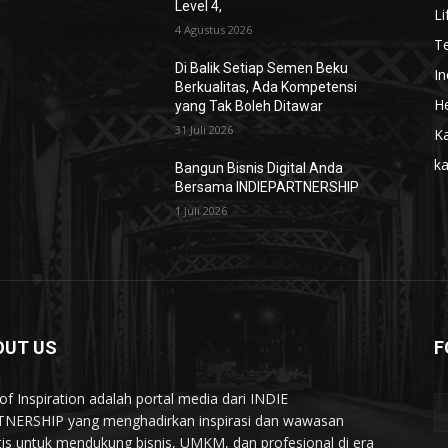
Level 4,
Li
4 Agustus 2026
T
Di Balik Setiap Semen Beku
In
Berkualitas, Ada Kompetensi
He
yang Tak Boleh Ditawar
31 Juli 2026
Ka
k
Bangun Bisnis Digital Anda
Bersama INDIEPARTNERSHIP
1 Juli 2026
OUT US
F
of Inspiration adalah portal media dari INDIE
NERSHIP yang menghadirkan inspirasi dan wawasan
tis untuk mendukung bisnis, UMKM, dan profesional di era