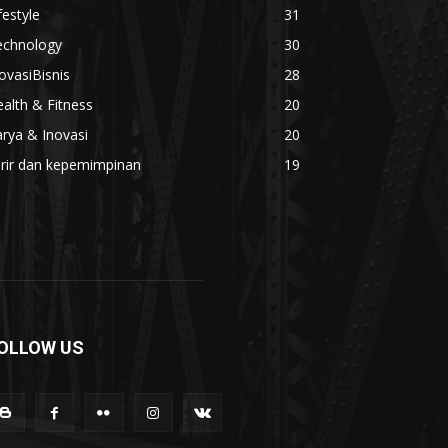
festyle
31
echnology
30
ovasiBisnis
28
alth & Fitness
20
rya & Inovasi
20
arir dan kepemimpinan
19
OLLOW US