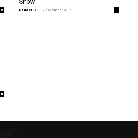
Show
Redaktur
-
29 November 2024
0
0
0