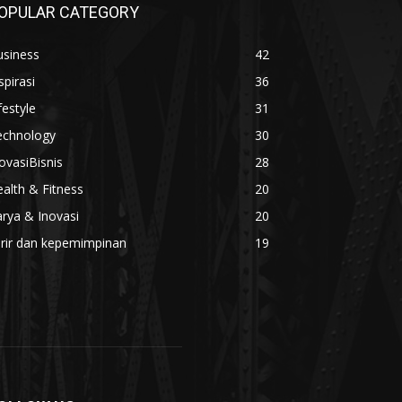
OPULAR CATEGORY
usiness
42
spirasi
36
festyle
31
echnology
30
ovasiBisnis
28
alth & Fitness
20
rya & Inovasi
20
arir dan kepemimpinan
19