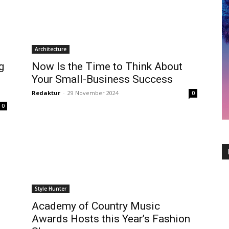
Architecture
g
Now Is the Time to Think About
Your Small-Business Success
Redaktur
-
29 November 2024
0
0
Style Hunter
Academy of Country Music
Awards Hosts this Year’s Fashion