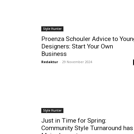
Style Hunter
Proenza Schouler Advice to Youn
Designers: Start Your Own
Business
Redaktur
-
29 November 2024
Style Hunter
Just in Time for Spring:
Community Style Turnaround has