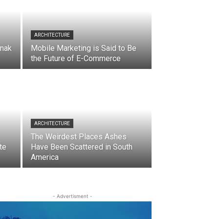
ARCHITECTURE
Anak
Mobile Marketing is Said to Be
the Future of E-Commerce
ARCHITECTURE
The Weirdest Places Ashes
te
Have Been Scattered in South
America
- Advertisment -