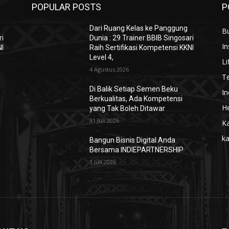
POPULAR POSTS
P
Dari Ruang Kelas ke Panggung
B
ri
Dunia : 29 Trainer BBIB Singosari
In
NI
Raih Sertifikasi Kompetensi KKNI
Level 4,
Li
4 Agustus 2026
T
Di Balik Setiap Semen Beku
In
Berkualitas, Ada Kompetensi
He
yang Tak Boleh Ditawar
31 Juli 2026
Ka
k
Bangun Bisnis Digital Anda
Bersama INDIEPARTNERSHIP
1 Juli 2026