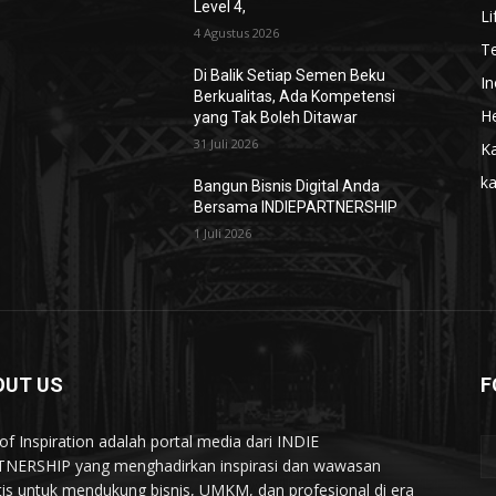
Level 4,
Li
4 Agustus 2026
T
Di Balik Setiap Semen Beku
In
Berkualitas, Ada Kompetensi
He
yang Tak Boleh Ditawar
31 Juli 2026
Ka
k
Bangun Bisnis Digital Anda
Bersama INDIEPARTNERSHIP
1 Juli 2026
OUT US
F
of Inspiration adalah portal media dari INDIE
NERSHIP yang menghadirkan inspirasi dan wawasan
tis untuk mendukung bisnis, UMKM, dan profesional di era