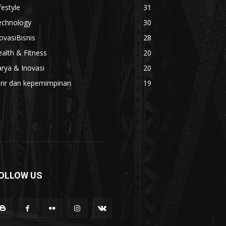
festyle
31
echnology
30
ovasiBisnis
28
alth & Fitness
20
rya & Inovasi
20
arir dan kepemimpinan
19
OLLOW US