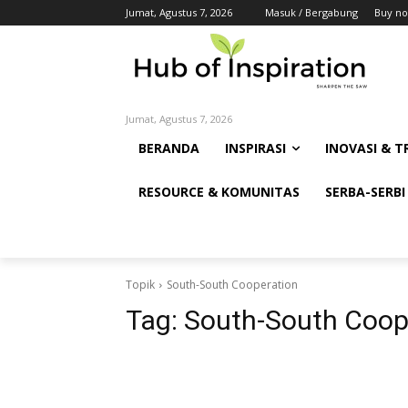
Jumat, Agustus 7, 2026
Masuk / Bergabung
Buy no
Jumat, Agustus 7, 2026
BERANDA
INSPIRASI
INOVASI & T
RESOURCE & KOMUNITAS
SERBA-SERBI
Topik
South-South Cooperation
Tag:
South-South Coop