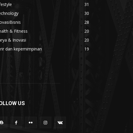
festyle
31
echnology
30
ovasiBisnis
28
alth & Fitness
20
rya & Inovasi
20
arir dan kepemimpinan
19
OLLOW US