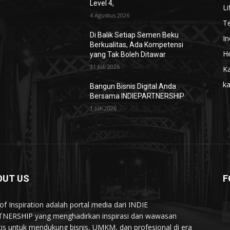
Level 4,
Li
4 Agustus 2026
T
Di Balik Setiap Semen Beku
In
Berkualitas, Ada Kompetensi
He
yang Tak Boleh Ditawar
31 Juli 2026
Ka
k
Bangun Bisnis Digital Anda
Bersama INDIEPARTNERSHIP
1 Juli 2026
OUT US
F
of Inspiration adalah portal media dari INDIE
NERSHIP yang menghadirkan inspirasi dan wawasan
tis untuk mendukung bisnis, UMKM, dan profesional di era