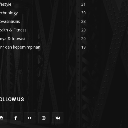
festyle
31
echnology
30
ovasiBisnis
28
alth & Fitness
20
rya & Inovasi
20
arir dan kepemimpinan
19
OLLOW US