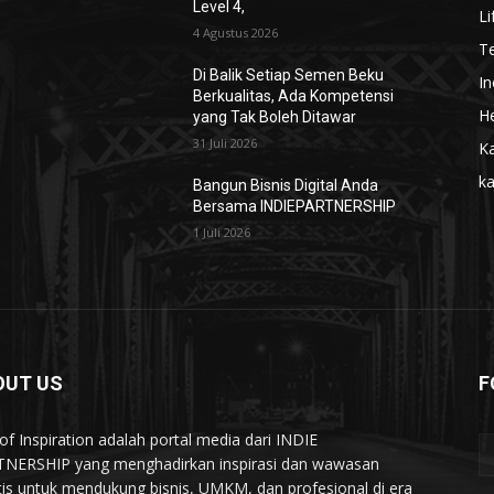
Level 4,
Li
4 Agustus 2026
T
Di Balik Setiap Semen Beku
In
Berkualitas, Ada Kompetensi
He
yang Tak Boleh Ditawar
31 Juli 2026
Ka
k
Bangun Bisnis Digital Anda
Bersama INDIEPARTNERSHIP
1 Juli 2026
OUT US
F
of Inspiration adalah portal media dari INDIE
NERSHIP yang menghadirkan inspirasi dan wawasan
tis untuk mendukung bisnis, UMKM, dan profesional di era