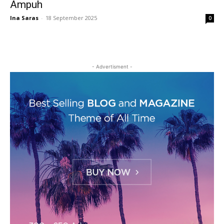
Ampuh
Ina Saras
-
18 September 2025
0
- Advertisment -