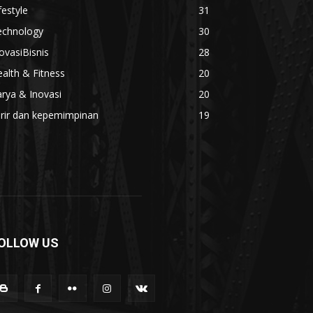
festyle
31
echnology
30
ovasiBisnis
28
alth & Fitness
20
rya & Inovasi
20
arir dan kepemimpinan
19
OLLOW US