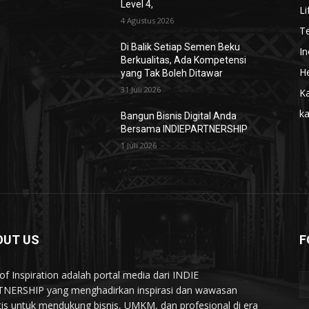
Level 4,
Li
4 Agustus 2026
T
Di Balik Setiap Semen Beku
In
Berkualitas, Ada Kompetensi
He
yang Tak Boleh Ditawar
31 Juli 2026
Ka
k
Bangun Bisnis Digital Anda
Bersama INDIEPARTNERSHIP
1 Juli 2026
OUT US
F
of Inspiration adalah portal media dari INDIE
NERSHIP yang menghadirkan inspirasi dan wawasan
tis untuk mendukung bisnis, UMKM, dan profesional di era