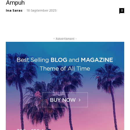
Ampuh
Ina Saras
-
18 September 2025
0
- Advertisment -