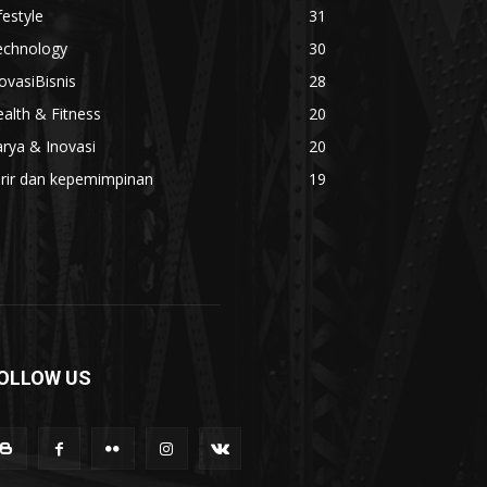
festyle
31
echnology
30
ovasiBisnis
28
alth & Fitness
20
rya & Inovasi
20
arir dan kepemimpinan
19
OLLOW US