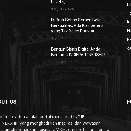
Level 4,
Li
4 Agustus 2026
T
Di Balik Setiap Semen Beku
In
Berkualitas, Ada Kompetensi
He
yang Tak Boleh Ditawar
31 Juli 2026
Ka
k
Bangun Bisnis Digital Anda
Bersama INDIEPARTNERSHIP
1 Juli 2026
OUT US
F
of Inspiration adalah portal media dari INDIE
NERSHIP yang menghadirkan inspirasi dan wawasan
tis untuk mendukung bisnis, UMKM, dan profesional di era