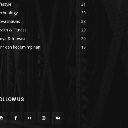
festyle
31
echnology
30
ovasiBisnis
28
alth & Fitness
20
rya & Inovasi
20
arir dan kepemimpinan
19
OLLOW US