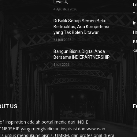
Level 4,
Li
4 Agustus 2026
T
Di Balik Setiap Semen Beku
In
Berkualitas, Ada Kompetensi
He
yang Tak Boleh Ditawar
31 Juli 2026
Ka
k
Bangun Bisnis Digital Anda
Bersama INDIEPARTNERSHIP
1 Juli 2026
OUT US
F
of Inspiration adalah portal media dari INDIE
NERSHIP yang menghadirkan inspirasi dan wawasan
tis untuk mendukung bisnis, UMKM, dan profesional di era